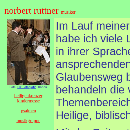
norbert ruttner
musiker
Im Lauf meiner 
habe ich viele 
in ihrer Sprac
ansprechenden
Glaubensweg be
behandeln die 
Foto:
Die Fotogräfin
, Baden
heiligenkreuzer
Themenbereiche
kindermesse
psalmen
Heilige, biblisc
musikgruppe